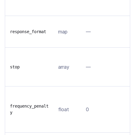
п
л
З
map
—
о
response_format
ф
Н
г
array
—
stop
в
у
У
т
frequency_penalt
float
0
т
y
в
д