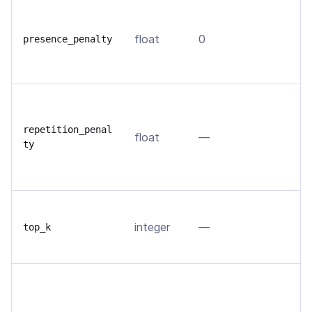
Р
м
float
0
presence_penalty
в
д
С
п
repetition_penal
float
—
в
ty
п
ч
О
integer
—
н
top_k
т
М
т