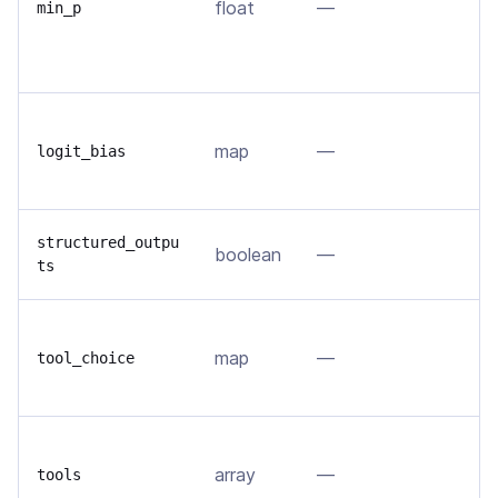
float
—
в
min_p
в
б
И
map
—
п
logit_bias
в 
П
structured_outpu
boolean
—
ts
J
У
map
—
(
tool_choice
е
С
array
—
(
tools