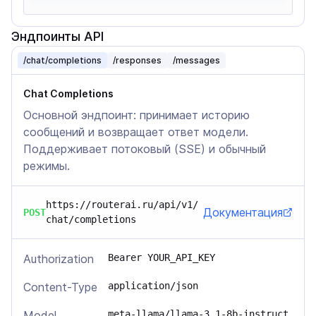
Эндпоинты API
/chat/completions
/responses
/messages
Chat Completions
Основной эндпоинт: принимает историю
сообщений и возвращает ответ модели.
Поддерживает потоковый (SSE) и обычный
режимы.
https://routerai.ru/api/v1/
Документация
POST
chat/completions
Authorization
Bearer YOUR_API_KEY
Content-Type
application/json
Model
meta-llama/llama-3.1-8b-instruct