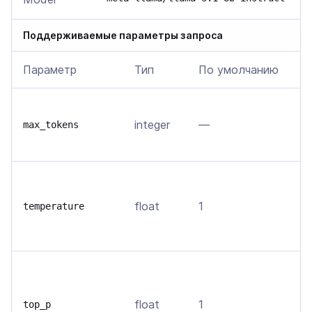
Поддерживаемые параметры запроса
Параметр
Тип
По умолчанию
О
В
integer
—
т
max_tokens
м
В
о
float
1
temperature
т
в
О
д
float
1
т
top_p