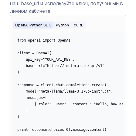
наш base_url и используйте ключ, полученный в
личном кабинете.
OpenAI Python SDK
Python
cURL
from openai import OpenAI

client = OpenAI(

    api_key="YOUR_API_KEY",

    base_url="https://routerai.ru/api/v1"

)

response = client.chat.completions.create(

    model="meta-llama/llama-3.1-8b-instruct",

    messages=[

        {"role": "user", "content": "Hello, how are you?
    ]

)
