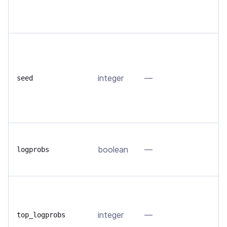
т
с
Е
в
д
integer
—
seed
п
s
д
В
boolean
—
в
logprobs
т
Ч
н
integer
—
в
top_logprobs