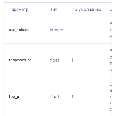
Параметр
Тип
По умолчанию
Оп
Ве
integer
—
то
max_tokens
мо
Вл
от
float
1
temperature
те
вы
Ог
до
float
1
то
top_p
ток
су