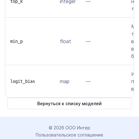
integer
—
на
top_k
то
Ми
то
float
—
ве
min_p
ве
бы
Из
map
—
по
logit_bias
в о
Вернуться к списку моделей
©
2026
ООО Интер
Пользовательское соглашение