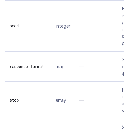
Ес
вы
де
integer
—
seed
по
se
да
За
map
—
от
response_format
фо
Не
ге
array
—
stop
вс
ука
Уп