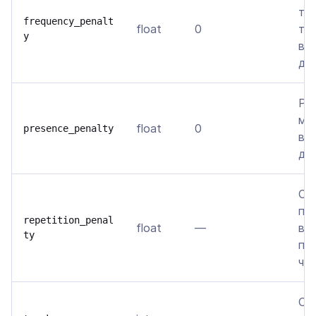
то
frequency_penalt
float
0
тог
y
вс
да
Ре
мо
float
0
presence_penalty
вс
да
Сн
по
repetition_penal
float
—
вх
ty
пр
ча
Ог