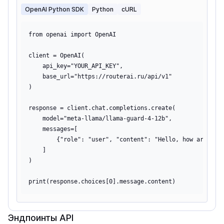
OpenAI Python SDK
Python
cURL
from openai import OpenAI

client = OpenAI(

    api_key="YOUR_API_KEY",

    base_url="https://routerai.ru/api/v1"

)

response = client.chat.completions.create(

    model="meta-llama/llama-guard-4-12b",

    messages=[

        {"role": "user", "content": "Hello, how are you?
    ]

)

Эндпоинты API