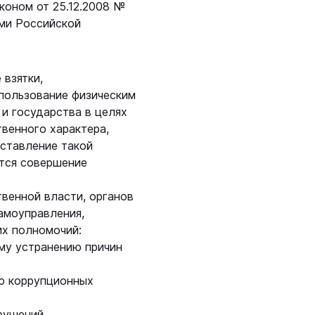
коном от 25.12.2008 №
ми Российской
взятки,
пользование физическим
и государства в целях
твенного характера,
оставление такой
ется совершение
венной власти, органов
амоуправления,
их полномочий:
му устранению причин
ю коррупционных
рушений.