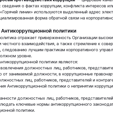
сведения о фактах коррупции, конфликта интересов ил
 «Горячей линии» используются выделенный адрес элек
циализированная форма обратной связи на корпоративно
ы Антикоррупционной политики
 политика отражает приверженность Организации высок
и честного взаимодействия, а также стремление к сов
ы, следованию лучшим практикам корпоративного управ
должном уровне.
Антикоррупционной политики являются:
ка вовлечения должностных лиц, работников, представит
о от занимаемой должности, в коррупционные правонар
должностных лиц, работников, представителей и контраг
ия Антикоррупционной политики о непринятии коррупци
язанности должностных лиц, работников, представителей
облюдать ключевые нормы антикоррупционного законода
ионной политики.