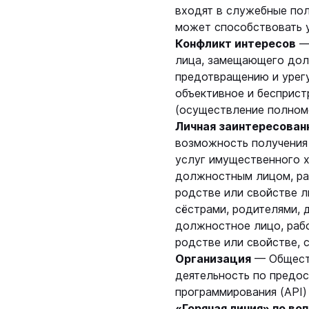
входят в служебные пол
может способствовать 
Конфликт интересов
— 
лица, замещающего дол
предотвращению и урегу
объективное и бесприс
(осуществление полном
Личная заинтересован
возможность получения 
услуг имущественного х
должностным лицом, раб
родстве или свойстве ли
сёстрами, родителями, 
должностное лицо, рабо
родстве или свойстве, 
Организация
— Обществ
деятельность по предо
программирования (API)
«Горячая линия» по в