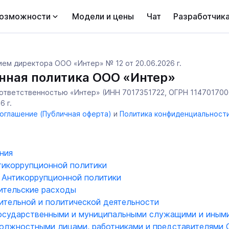
озможности
Модели и цены
Чат
Разработчик
 директора ООО «Интер» № 12 от 20.06.2026 г.
нная политика ООО «Интер»
ответственностью «Интер» (ИНН 7017351722, ОГРН 114701700
6 г.
оглашение (Публичная оферта)
и
Политика конфиденциальност
ния
тикоррупционной политики
 Антикоррупционной политики
ительские расходы
рительной и политической деятельности
государственными и муниципальными служащими и ины
олжностными лицами, работниками и представителями 