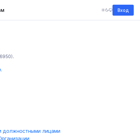
ам
Вход
6950).
и
.
ми должностными лицами
Организации