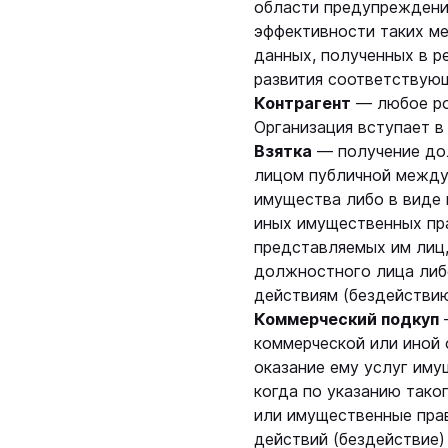
области предупреждения
эффективности таких ме
данных, полученных в р
развития соответствую
Контрагент
— любое ро
Организация вступает в
Взятка
— получение до
лицом публичной междун
имущества либо в виде 
иных имущественных пра
представляемых им лиц,
должностного лица либ
действиям (бездействию
Коммерческий подкуп
—
коммерческой или иной 
оказание ему услуг иму
когда по указанию тако
или имущественные пра
действий (бездействие)