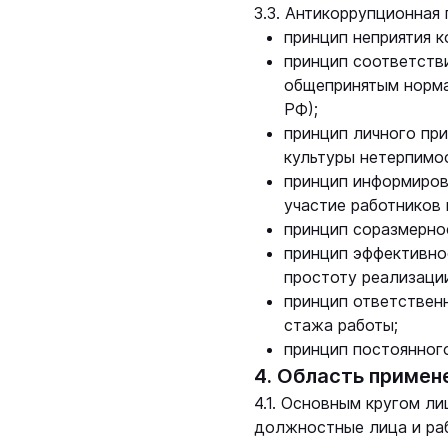
3.3. Антикоррупционная
принцип неприятия к
принцип соответств
общепринятым норма
РФ);
принцип личного пр
культуры нетерпимос
принцип информиров
участие работников 
принцип соразмерно
принцип эффективно
простоту реализации
принцип ответствен
стажа работы;
принцип постоянног
4. Область примен
4.1. Основным кругом л
должностные лица и раб