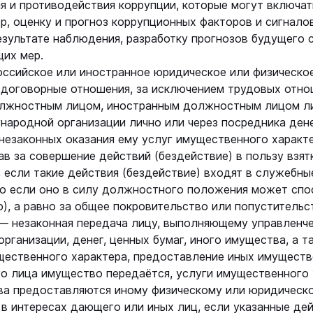
 и противодействия коррупции, которые могут включать
р, оценку и прогноз коррупционных факторов и сигналов
езультате наблюдения, разработку прогнозов будущего 
щих мер.
ссийское или иностранное юридическое или физическое
 договорные отношения, за исключением трудовых отно
лжностным лицом, иностранным должностным лицом л
ародной организации лично или через посредника денег
незаконных оказания ему услуг имущественного характ
в за совершение действий (бездействие) в пользу взят
 если такие действия (бездействие) входят в служебн
о если оно в силу должностного положения может спо
), а равно за общее покровительство или попустительс
 незаконная передача лицу, выполняющему управленче
организации, денег, ценных бумаг, иного имущества, а 
щественного характера, предоставление иных имуществ
го лица имущество передаётся, услуги имущественного
ва предоставляются иному физическому или юридическо
 в интересах дающего или иных лиц, если указанные дей