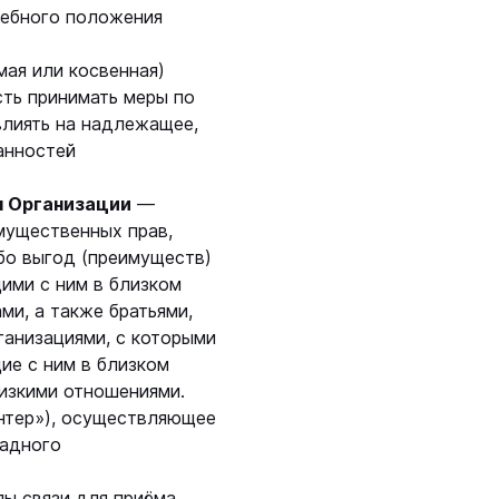
жебного положения
мая или косвенная)
ть принимать меры по
влиять на надлежащее,
анностей
я Организации
—
мущественных прав,
бо выгод (преимуществ)
ими с ним в близком
ми, а также братьями,
ганизациями, с которыми
ие с ним в близком
изкими отношениями.
нтер»), осуществляющее
ладного
ы связи для приёма