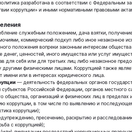
 политика разработана в соответствии с Федеральным за
твии коррупции» и иными нормативными правовыми акта
деления
бление служебным положением, дача взятки, получение 
очиями, коммерческий подкуп либо иное незаконное ис
ного положения вопреки законным интересам общества 
е денег, ценностей, иного имущества или услуг имущес
в для себя или для третьих лиц либо незаконное пред
 другими физическими лицами. Коррупцией также явля
т имени или в интересах юридического лица.
рупции
— деятельность федеральных органов государст
 субъектов Российской Федерации, органов местного с
о общества, организаций и физических лиц в пределах 
ию коррупции, в том числе по выявлению и последующе
тика коррупции);
редупреждению, пресечению, раскрытию и расследовани
ьба с коррупцией);
и (или) ликвидации последствий коррупционных правона