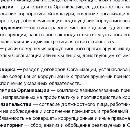
упции
— деятельность Организации, её должностных ли
ование корпоративной культуры, создание организацио
 процедур, обеспечивающих недопущение коррупционны
нарушение
— противоправное виновное деяние (действие
 коррупции, за которое законодательством установлен
правовая или административная ответственность.
— риски совершения коррупционного правонарушения 
елем Организации или иным лицом, действующим от имен
оворка
— раздел договоров Организации, устанавлива
нию совершения коррупционных правонарушений при ис
сполнение указанных обязательств.
литика Организации
— комплекс взаимосвязанных прин
, направленных на профилактику и противодействие кор
бязательства
— согласие должностного лица, работник
и на соблюдение и исполнение принципов и требований
обязанность не совершать коррупционные и иные правон
ониторинг
— сбор, анализ и обобщение реализуемых в О