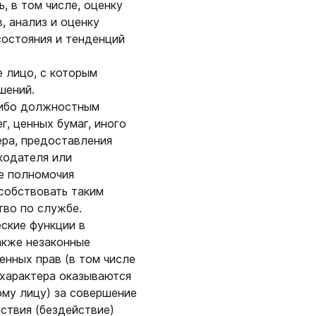
, в том числе, оценку
, анализ и оценку
состояния и тенденций
 лицо, с которым
шений.
ибо должностным
, ценных бумаг, иного
ера, предоставления
кодателя или
ые полномочия
собствовать таким
тво по службе.
ские функции в
также незаконные
енных прав (в том числе
 характера оказываются
му лицу) за совершение
ствия (бездействие)