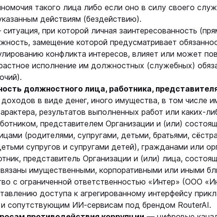
номочия такого лица либо если оно в силу своего слу
указанным действиям (бездействию).
ситуация, при которой личная заинтересованность (пря
жность, замещение которой предусматривает обязаннос
лированию конфликта интересов, влияет или может по
трастное исполнение им должностных (служебных) обяз
очий).
ность должностного лица, работника, представител
доходов в виде денег, иного имущества, в том числе и
арактера, результатов выполненных работ или каких-ли
отником, представителем Организации и (или) состоящ
цами (родителями, супругами, детьми, братьями, сёстра
детьми супругов и супругами детей), гражданами или ор
тник, представитель Организации и (или) лица, состоящ
связаны имущественными, корпоративными или иными бл
о с ограниченной ответственностью «Интер» (ООО «И
ставлению доступа к агрегированному интерфейсу прик
 и сопутствующим ИИ-сервисам под брендом RouterAI.
опросам противодействия коррупции
— цифровые канал