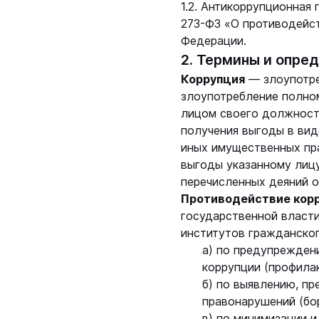
1.2. Антикоррупционная
273-ФЗ «О противодейс
Федерации.
2. Термины и опре
Коррупция
— злоупотре
злоупотребление полном
лицом своего должност
получения выгоды в вид
иных имущественных пра
выгоды указанному лицу
перечисленных деяний о
Противодействие кор
государственной власти
институтов гражданског
а) по предупрежден
коррупции (профилак
б) по выявлению, п
правонарушений (бор
в) по минимизации 