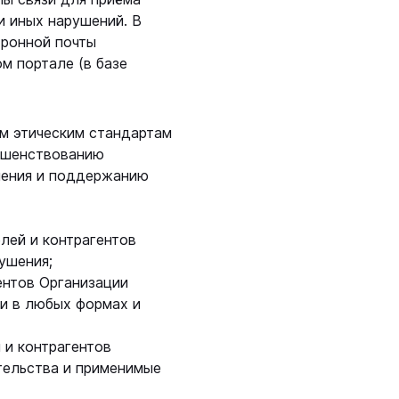
и иных нарушений. В
тронной почты
м портале (в базе
им этическим стандартам
ершенствованию
ления и поддержанию
елей и контрагентов
ушения;
ентов Организации
и в любых формах и
 и контрагентов
тельства и применимые