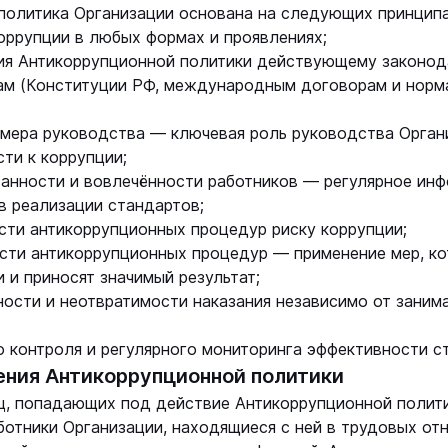
 политика Организации основана на следующих принципа
оррупции в любых формах и проявлениях;
ия Антикоррупционной политики действующему законод
м (Конституции РФ, международным договорам и норм
имера руководства — ключевая роль руководства Орган
ти к коррупции;
анности и вовлечённости работников — регулярное инф
в реализации стандартов;
сти антикоррупционных процедур риску коррупции;
сти антикоррупционных процедур — применение мер, к
 и приносят значимый результат;
ности и неотвратимости наказания независимо от зани
о контроля и регулярного мониторинга эффективности с
ения Антикоррупционной политики
иц, попадающих под действие Антикоррупционной полити
отники Организации, находящиеся с ней в трудовых отн