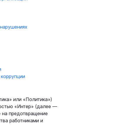
 нарушениях
и
 коррупции
тика» или «Политика»)
остью «Интер» (далее —
е на предотвращение
тва работниками и