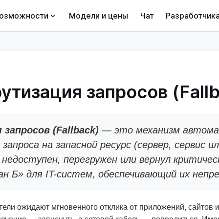
озможности
Модели и цены
Чат
Разработчик
тизация запросов (Fallb
запросов (Fallback)
— это механизм автома
апроса на запасной ресурс (сервер, сервис или
я недоступен, перегружен или вернул критич
ан Б» для IT-систем, обеспечивающий их непр
ли ожидают мгновенного отклика от приложений, сайтов 