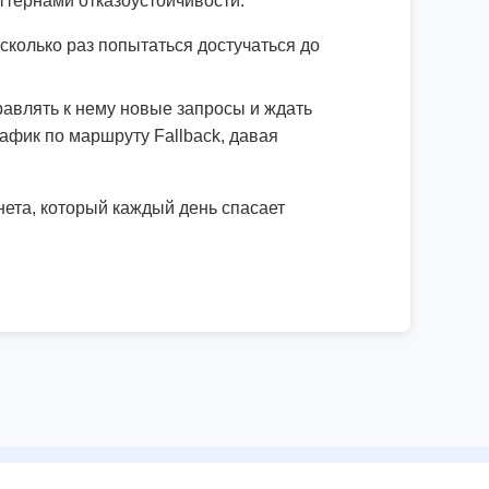
ттернами отказоустойчивости:
колько раз попытаться достучаться до
равлять к нему новые запросы и ждать
рафик по маршруту Fallback, давая
ета, который каждый день спасает