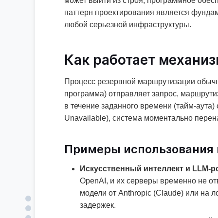
может выйти из строя, программное обесп
паттерн проектирования является фундамен
любой серьезной инфраструктуры.
Как работает механиз
Процесс резервной маршрутизации обычно 
программа) отправляет запрос, маршрутиз
в течение заданного времени (тайм-аута) о
Unavailable), система моментально перена
Примеры использования 
Искусственный интеллект и LLM-р
OpenAI, и их серверы временно не от
модели от Anthropic (Claude) или на
задержек.