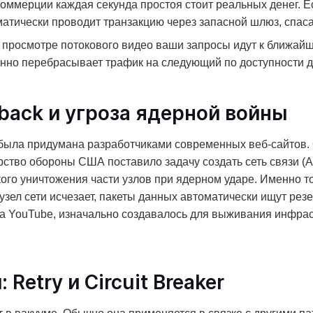
оммерции каждая секунда простоя стоит реальных денег. 
матически проводит транзакцию через запасной шлюз, спаса
просмотре потокового видео ваши запросы идут к ближайше
енно перебрасывает трафик на следующий по доступности д
lback и угроза ядерной войны
ыла придумана разработчиками современных веб-сайтов. О
ерство обороны США поставило задачу создать сеть связи (
ого уничтожения части узлов при ядерном ударе. Именно т
ел сети исчезает, пакеты данных автоматически ищут резервн
 на YouTube, изначально создавалось для выживания инфра
Retry и Circuit Breaker