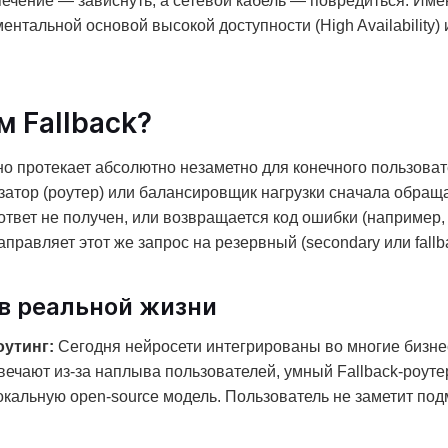
ечение — зависнуть, а сетевой кабель — повредиться. Имен
тальной основой высокой доступности (High Availability) и
м Fallback?
протекает абсолютно незаметно для конечного пользовател
атор (роутер) или балансировщик нагрузки сначала обращае
твет не получен, или возвращается код ошибки (например, 50
правляет этот же запрос на резервный (secondary или fallb
в реальной жизни
оутинг:
Сегодня нейросети интегрированы во многие бизнес
вечают из-за наплыва пользователей, умный Fallback-роут
 локальную open-source модель. Пользователь не заметит по