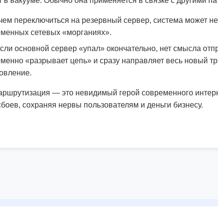
в вакууме. Обычно она применяется в связке с другими па
ем переключиться на резервный сервер, система может нес
ременных сетевых «морганиях».
сли основной сервер «упал» окончательно, нет смысла отп
временно «разрывает цепь» и сразу направляет весь новый т
овление.
аршрутизация — это невидимый герой современного интерн
оев, сохраняя нервы пользователям и деньги бизнесу.