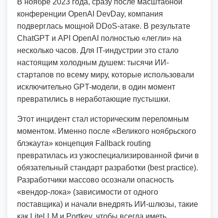
В ноябре 2023 года, сразу после масштабной
конференции OpenAI DevDay, компания
подверглась мощной DDoS-атаке. В результате
ChatGPT и API OpenAI полностью «легли» на
несколько часов. Для IT-индустрии это стало
настоящим холодным душем: тысячи ИИ-
стартапов по всему миру, которые использовали
исключительно GPT-модели, в один момент
превратились в неработающие пустышки.
Этот инцидент стал историческим переломным
моментом. Именно после «Великого ноябрьского
блэкаута» концепция Fallback routing
превратилась из узкоспециализированной фичи в
обязательный стандарт разработки (best practice).
Разработчики массово осознали опасность
«вендор-лока» (зависимости от одного
поставщика) и начали внедрять ИИ-шлюзы, такие
как LiteLLM и Portkey, чтобы всегда иметь