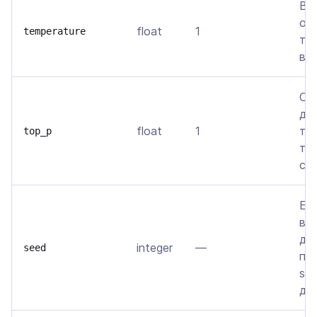
Вл
от
float
1
temperature
те
вы
Ог
до
float
1
то
top_p
ток
су
Ес
вы
де
integer
—
seed
по
se
да