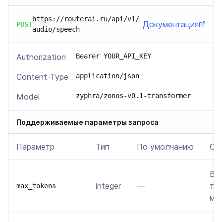
https://routerai.ru/api/v1/
Документация
POST
audio/speech
Authorization
Bearer YOUR_API_KEY
Content-Type
application/json
Model
zyphra/zonos-v0.1-transformer
Поддерживаемые параметры запроса
Параметр
Тип
По умолчанию
Оп
Ве
integer
—
то
max_tokens
мо