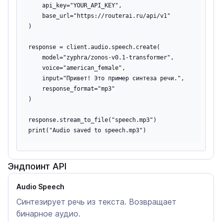
    api_key="YOUR_API_KEY",

    base_url="https://routerai.ru/api/v1"

)

response = client.audio.speech.create(

    model="zyphra/zonos-v0.1-transformer",

    voice="american_female",

    input="Привет! Это пример синтеза речи.",

    response_format="mp3"

)

response.stream_to_file("speech.mp3")

Эндпоинт API
Audio Speech
Синтезирует речь из текста. Возвращает
бинарное аудио.