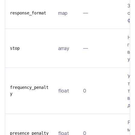
За
map
—
от
response_format
фо
Не
ге
array
—
stop
вс
ука
Уп
то
frequency_penalt
float
0
тог
y
вс
да
Ре
мо
float
0
presence_penalty