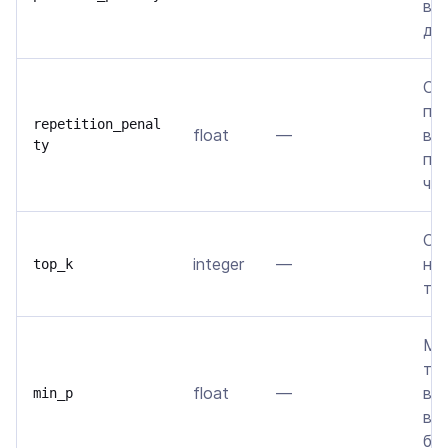
вс
да
Сн
по
repetition_penal
float
—
вх
ty
пр
ча
Ог
integer
—
на
top_k
то
Ми
то
float
—
ве
min_p
ве
бы