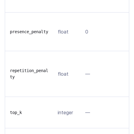
д
Р
м
float
0
presence_penalty
в
д
С
п
repetition_penal
float
—
в
ty
п
ч
О
integer
—
н
top_k
т