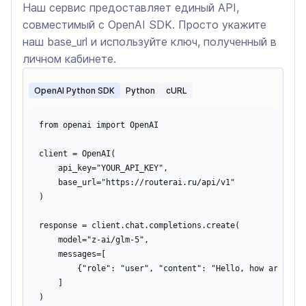
Наш сервис предоставляет единый API,
совместимый с OpenAI SDK. Просто укажите
наш base_url и используйте ключ, полученный в
личном кабинете.
OpenAI Python SDK
Python
cURL
from openai import OpenAI

client = OpenAI(

    api_key="YOUR_API_KEY",

    base_url="https://routerai.ru/api/v1"

)

response = client.chat.completions.create(

    model="z-ai/glm-5",

    messages=[

        {"role": "user", "content": "Hello, how are you?
    ]

)
