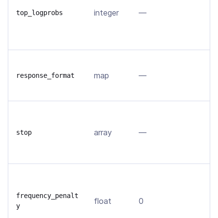
н
integer
—
в
top_logprobs
п
л
З
map
—
о
response_format
ф
Н
г
array
—
stop
в
у
У
т
frequency_penalt
float
0
т
y
в