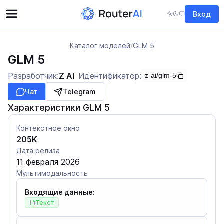
Вход
Каталог моделей
/
GLM 5
GLM 5
Разработчик:
Z AI
Идентификатор:
z-ai/glm-5
Чат
Telegram
Характеристики GLM 5
Контекстное окно
205K
Дата релиза
11 февраля 2026
Мультимодальность
Входящие данные:
Текст