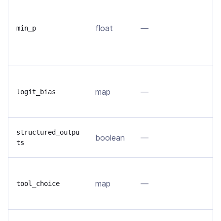
М
т
float
—
в
min_p
в
б
И
map
—
п
logit_bias
в 
П
structured_outpu
boolean
—
ts
J
У
map
—
(
tool_choice
е