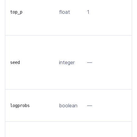
д
float
1
т
top_p
т
с
Е
в
д
integer
—
seed
п
s
д
В
boolean
—
в
logprobs
т
Ч