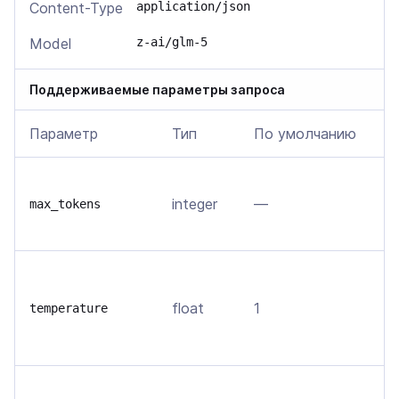
Content-Type
application/json
Model
z-ai/glm-5
Поддерживаемые параметры запроса
Параметр
Тип
По умолчанию
О
В
integer
—
т
max_tokens
м
В
о
float
1
temperature
т
в
О