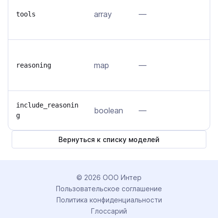
С
array
—
(
tools
м
Н
map
—
м
reasoning
у
В
include_reasonin
boolean
—
g
ц
Вернуться к списку моделей
©
2026
ООО Интер
Пользовательское соглашение
Политика конфиденциальности
Глоссарий