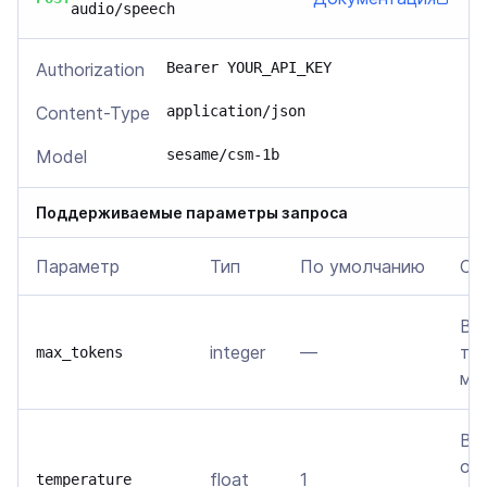
audio/speech
Authorization
Bearer YOUR_API_KEY
Content-Type
application/json
Model
sesame/csm-1b
Поддерживаемые параметры запроса
Параметр
Тип
По умолчанию
Оп
Ве
integer
—
то
max_tokens
мо
Вл
от
float
1
temperature