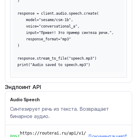
)

response = client.audio.speech.create(

    model="sesame/csm-1b",

    voice="conversational_a",

    input="Привет! Это пример синтеза речи.",

    response_format="mp3"

)

response.stream_to_file("speech.mp3")

Эндпоинт API
Audio Speech
Синтезирует речь из текста. Возвращает
бинарное аудио.
https://routerai.ru/api/v1/
Документация
POST