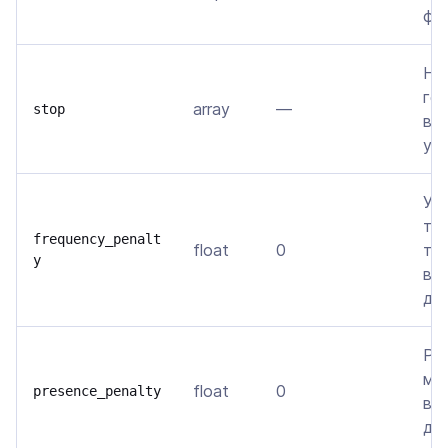
фо
Не
ге
array
—
stop
вс
ука
Уп
то
frequency_penalt
float
0
тог
y
вс
да
Ре
мо
float
0
presence_penalty
вс
да