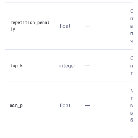
Сн
по
repetition_penal
float
—
вх
ty
пр
ча
Ог
integer
—
на
top_k
то
Ми
то
float
—
ве
min_p
ве
бы
Гол