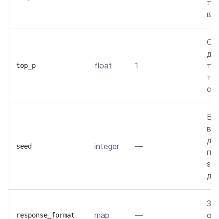
те
вы
Ог
до
float
1
то
top_p
ток
су
Ес
вы
де
integer
—
seed
по
se
да
За
map
—
от
response_format