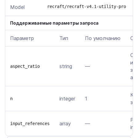
Model
recraft/recraft-v4.1-utility-pro
Поддерживаемые параметры запроса
Параметр
Тип
По умолчанию
Оп
Со
из
string
—
aspect_ratio
зна
aut
Ко
integer
1
n
зап
Ре
array
—
input_references
ima