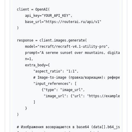
client = OpenAI(

    api_key="YOUR_API_KEY",

    base_url="https://routerai.ru/api/v1"

)

response = client.images.generate(

    model="recraft/recraft-v4.1-utility-pro",

    prompt="A serene sunset over mountains, digital art"
    n=1,

    extra_body={

        "aspect_ratio": "1:1",

        # Image-to-image (правка/вариации): референсы — 
        "input_references": [

            {"type": "image_url",

             "image_url": {"url": "https://example.com/r
        ]

    }

)

# Изображения возвращаются в base64 (data[].b64_json)
