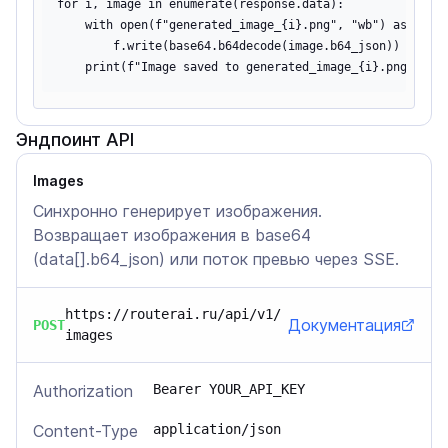
for i, image in enumerate(response.data):

    with open(f"generated_image_{i}.png", "wb") as f:

        f.write(base64.b64decode(image.b64_json))

Эндпоинт API
Images
Синхронно генерирует изображения.
Возвращает изображения в base64
(data[].b64_json) или поток превью через SSE.
https://routerai.ru/api/v1/
Документация
POST
images
Authorization
Bearer YOUR_API_KEY
Content-Type
application/json