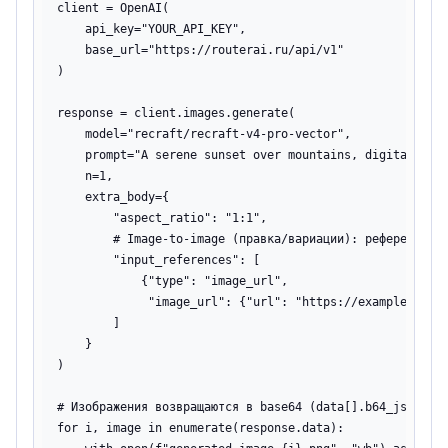
client = OpenAI(

    api_key="YOUR_API_KEY",

    base_url="https://routerai.ru/api/v1"

)

response = client.images.generate(

    model="recraft/recraft-v4-pro-vector",

    prompt="A serene sunset over mountains, digital art"
    n=1,

    extra_body={

        "aspect_ratio": "1:1",

        # Image-to-image (правка/вариации): референсы — 
        "input_references": [

            {"type": "image_url",

             "image_url": {"url": "https://example.com/r
        ]

    }

)

# Изображения возвращаются в base64 (data[].b64_json)

for i, image in enumerate(response.data):
