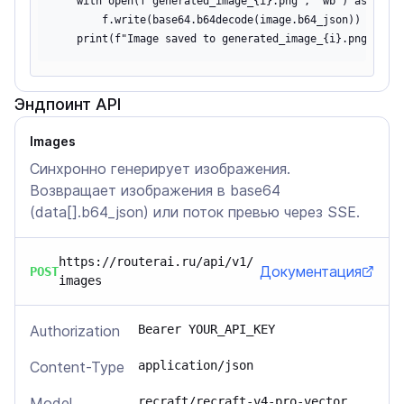
    with open(f"generated_image_{i}.png", "wb") as f:

        f.write(base64.b64decode(image.b64_json))

Эндпоинт API
Images
Синхронно генерирует изображения.
Возвращает изображения в base64
(data[].b64_json) или поток превью через SSE.
https://routerai.ru/api/v1/
Документация
POST
images
Authorization
Bearer YOUR_API_KEY
Content-Type
application/json
Model
recraft/recraft-v4-pro-vector