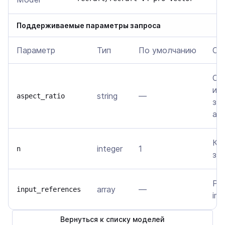
Поддерживаемые параметры запроса
Параметр
Тип
По умолчанию
Оп
Со
из
string
—
aspect_ratio
зна
aut
Ко
integer
1
n
зап
Ре
array
—
input_references
ima
Вернуться к списку моделей