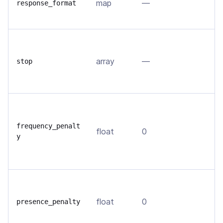
map
—
о
response_format
ф
Н
г
array
—
stop
в
у
У
т
frequency_penalt
float
0
т
y
в
д
Р
м
float
0
presence_penalty
в
д