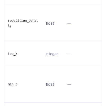
С
п
repetition_penal
float
—
в
ty
п
ч
О
integer
—
н
top_k
т
М
т
float
—
в
min_p
в
б