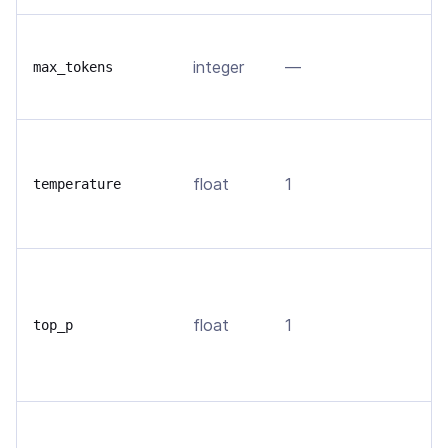
В
integer
—
т
max_tokens
м
В
о
float
1
temperature
т
в
О
д
float
1
т
top_p
т
с
З