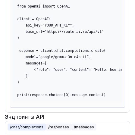
from openai import OpenAI

client = OpenAI(

    api_key="YOUR_API_KEY",

    base_url="https://routerai.ru/api/v1"

)

response = client.chat.completions.create(

    model="google/gemma-3n-e4b-it",

    messages=[

        {"role": "user", "content": "Hello, how are you?
    ]

)

Эндпоинты API
/chat/completions
/responses
/messages