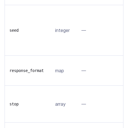
Е
в
д
integer
—
seed
п
s
д
З
map
—
о
response_format
ф
Н
г
array
—
stop
в
у