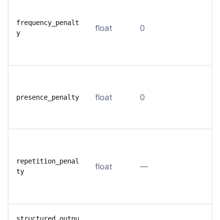
У
т
frequency_penalt
float
0
т
y
в
д
Р
м
float
0
presence_penalty
в
д
С
п
repetition_penal
float
—
в
ty
п
ч
П
structured_outpu