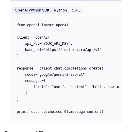
OpenAI Python SDK
Python
cURL
from openai import OpenAI

client = OpenAI(

    api_key="YOUR_API_KEY",

    base_url="https://routerai.ru/api/v1"

)

response = client.chat.completions.create(

    model="google/gemma-2-27b-it",

    messages=[

        {"role": "user", "content": "Hello, how are you?
    ]

)
