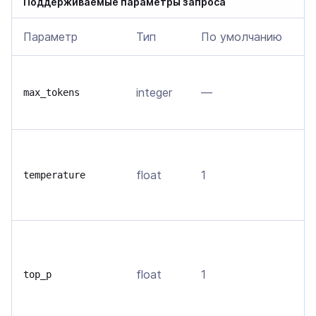
Поддерживаемые параметры запроса
Параметр
Тип
По умолчанию
О
В
integer
—
т
max_tokens
м
В
о
float
1
temperature
т
в
О
д
float
1
т
top_p
т
с