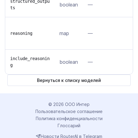
П
structured_outpu
boolean
—
ts
J
Н
map
—
м
reasoning
у
В
include_reasonin
boolean
—
g
ц
Вернуться к списку моделей
©
2026
ООО Интер
Пользовательское соглашение
Политика конфиденциальности
Глоссарий
Новости RouterAI в Telegram