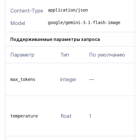
Content-Type
application/json
Model
google/gemini-3.1-flash-image
Поддерживаемые параметры запроса
Параметр
Тип
По умолчанию
О
В
integer
—
т
max_tokens
м
В
о
float
1
temperature
т
в