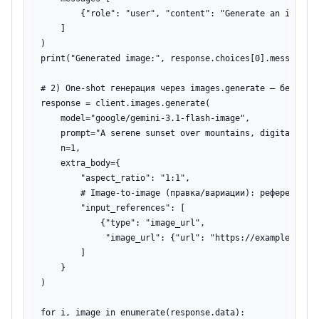
        {"role": "user", "content": "Generate an image o
    ]

)

print("Generated image:", response.choices[0].message.co
# 2) One-shot генерация через images.generate — без конт
response = client.images.generate(

    model="google/gemini-3.1-flash-image",

    prompt="A serene sunset over mountains, digital art"
    n=1,

    extra_body={

        "aspect_ratio": "1:1",

        # Image-to-image (правка/вариации): референсы — 
        "input_references": [

            {"type": "image_url",

             "image_url": {"url": "https://example.com/r
        ]

    }

)

for i, image in enumerate(response.data):
