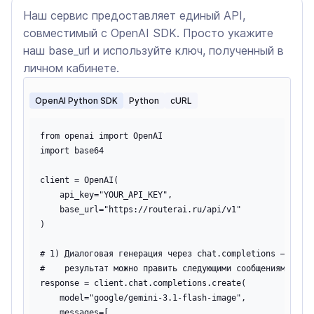
Наш сервис предоставляет единый API,
совместимый с OpenAI SDK. Просто укажите
наш base_url и используйте ключ, полученный в
личном кабинете.
OpenAI Python SDK
Python
cURL
from openai import OpenAI

import base64

client = OpenAI(

    api_key="YOUR_API_KEY",

    base_url="https://routerai.ru/api/v1"

)

# 1) Диалоговая генерация через chat.completions — с кон
#    результат можно править следующими сообщениями

response = client.chat.completions.create(

    model="google/gemini-3.1-flash-image",

    messages=[
