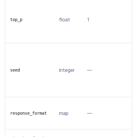
О
д
float
1
т
top_p
т
с
Е
в
д
integer
—
seed
п
s
д
З
map
—
о
response_format
ф