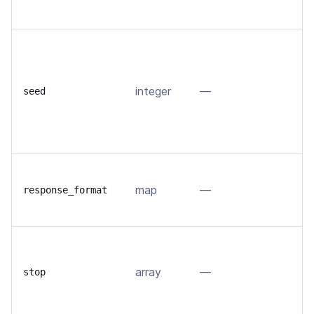
с
Е
в
д
integer
—
seed
п
s
д
З
map
—
о
response_format
ф
Н
г
array
—
stop
в
у