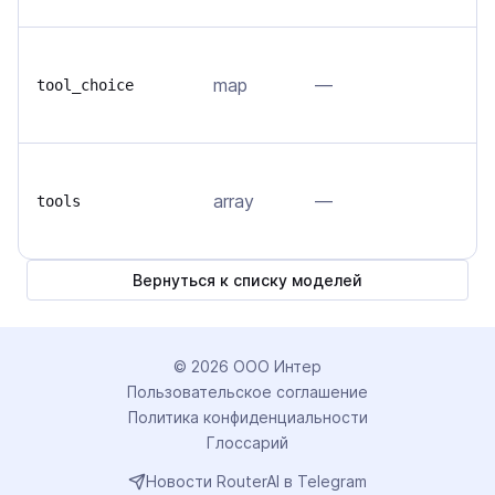
У
map
—
(
tool_choice
е
С
array
—
(
tools
м
Вернуться к списку моделей
©
2026
ООО Интер
Пользовательское соглашение
Политика конфиденциальности
Глоссарий
Новости RouterAI в Telegram