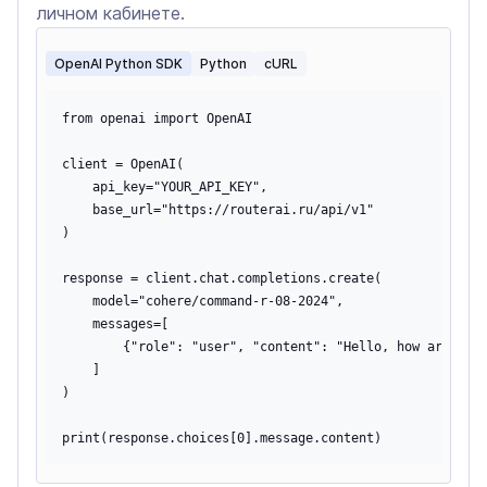
личном кабинете.
OpenAI Python SDK
Python
cURL
from openai import OpenAI

client = OpenAI(

    api_key="YOUR_API_KEY",

    base_url="https://routerai.ru/api/v1"

)

response = client.chat.completions.create(

    model="cohere/command-r-08-2024",

    messages=[

        {"role": "user", "content": "Hello, how are you?
    ]

)
