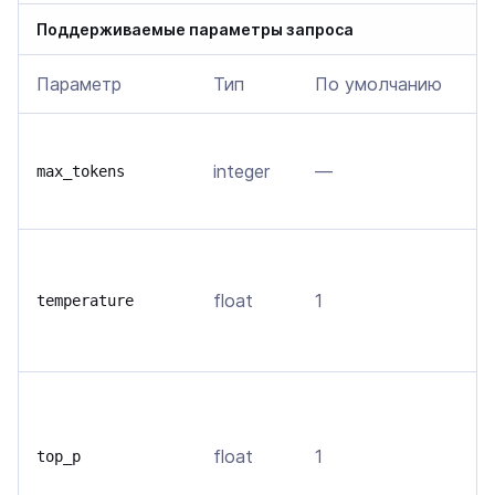
Поддерживаемые параметры запроса
Параметр
Тип
По умолчанию
О
В
integer
—
т
max_tokens
м
В
о
float
1
temperature
т
в
О
д
float
1
т
top_p
т