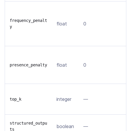
У
т
frequency_penalt
float
0
т
y
в
д
Р
м
float
0
presence_penalty
в
д
О
integer
—
н
top_k
т
П
structured_outpu
boolean
—
ts
J