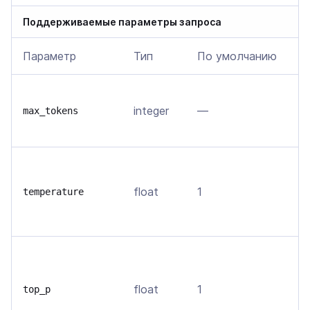
Поддерживаемые параметры запроса
Параметр
Тип
По умолчанию
О
В
integer
—
т
max_tokens
м
В
о
float
1
temperature
т
в
О
д
float
1
т
top_p
т