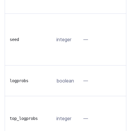
с
Е
в
д
integer
—
seed
п
s
д
В
boolean
—
в
logprobs
т
Ч
н
integer
—
в
top_logprobs
п