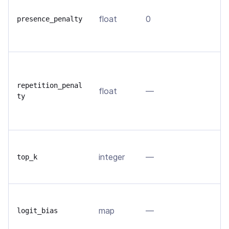
Р
м
float
0
presence_penalty
в
д
С
п
repetition_penal
float
—
в
ty
п
ч
О
integer
—
н
top_k
т
И
map
—
п
logit_bias
в 