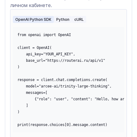
личном кабинете.
OpenAI Python SDK
Python
cURL
from openai import OpenAI

client = OpenAI(

    api_key="YOUR_API_KEY",

    base_url="https://routerai.ru/api/v1"

)

response = client.chat.completions.create(

    model="arcee-ai/trinity-large-thinking",

    messages=[

        {"role": "user", "content": "Hello, how are you?
    ]

)
