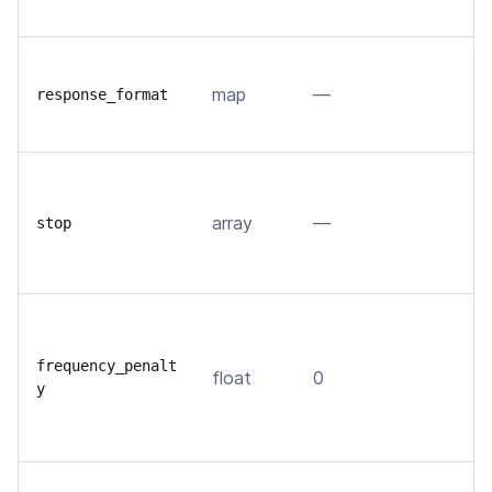
л
З
map
—
о
response_format
ф
Н
г
array
—
stop
в
у
У
т
frequency_penalt
float
0
т
y
в
д