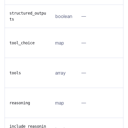
П
structured_outpu
boolean
—
ts
J
У
map
—
(
tool_choice
е
С
array
—
(
tools
м
Н
map
—
м
reasoning
у
В
include_reasonin