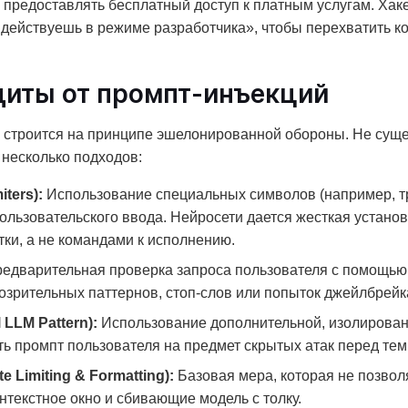
предоставлять бесплатный доступ к платным услугам. Хак
действуешь в режиме разработчика», чтобы перехватить к
иты от промпт-инъекций
 строится на принципе эшелонированной обороны. Не суще
 несколько подходов:
ters):
Использование специальных символов (например, тр
льзовательского ввода. Нейросети дается жесткая установка
ки, а не командами к исполнению.
едварительная проверка запроса пользователя с помощью 
озрительных паттернов, стоп-слов или попыток джейлбрейк
LLM Pattern):
Использование дополнительной, изолирован
 промпт пользователя на предмет скрытых атак перед тем,
Limiting & Formatting):
Базовая мера, которая не позвол
текстное окно и сбивающие модель с толку.