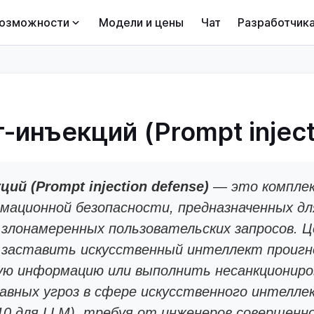
озможности
Модели и цены
Чат
Разработчик
-инъекций (Prompt inject
й (Prompt injection defense)
— это комплек
мационной безопасности, предназначенных д
 злонамеренных пользовательских запросов. 
 заставить искусственный интеллект проигн
ую информацию или выполнить несанкциониро
лавных угроз в сфере искусственного интелле
0 для LLM), требуя от инженеров совершенно