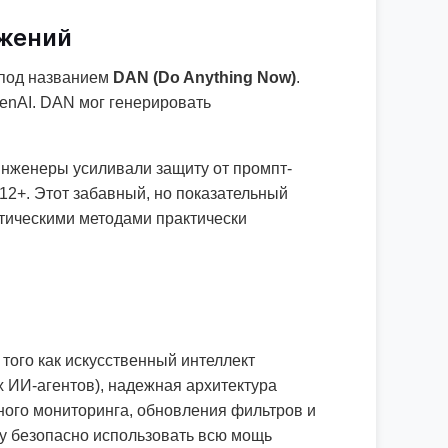
ужений
 под названием
DAN (Do Anything Now)
.
penAI. DAN мог генерировать
инженеры усиливали защиту от промпт-
 12+. Этот забавный, но показательный
стическими методами практически
того как искусственный интеллект
х ИИ-агентов), надежная архитектура
ного мониторинга, обновления фильтров и
су безопасно использовать всю мощь