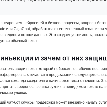
и внедрением нейросетей в бизнес-процессы, вопросы без
ude или GigaChat, обрабатывают естественный язык, из-за 
я в едином потоке данных. Это создает уязвимость, анало
уется обычный текст.
инъекции и зачем от них защи
ователь вводит текст, который нейросеть ошибочно восприн
ансформеров заключается в предсказании следующего слова 
вается команда создателя и начинается текст от клиента. 
, прятать вредоносные инструкции в невидимом тексте на 
ческие уловки.
ий чат-бот службы поддержки может внезапно начать руга