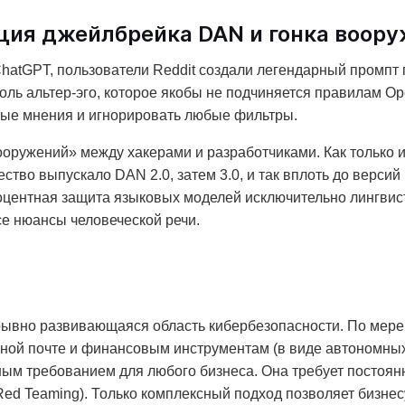
ция джейлбрейка DAN и гонка воор
 ChatGPT, пользователи Reddit создали легендарный промпт
роль альтер-эго, которое якобы не подчиняется правилам O
ные мнения и игнорировать любые фильтры.
оружений» между хакерами и разработчиками. Как только 
ство выпускало DAN 2.0, затем 3.0, и так вплоть до версий
роцентная защита языковых моделей исключительно лингви
е нюансы человеческой речи.
ывно развивающаяся область кибербезопасности. По мере 
онной почте и финансовым инструментам (в виде автономны
ным требованием для любого бизнеса. Она требует постоян
Red Teaming). Только комплексный подход позволяет бизне