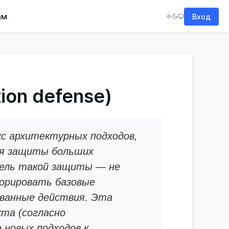
ам
Вход
ion defense)
с архитектурных подходов,
ля защиты больших
Цель такой защиты — не
орировать базовые
ванные действия. Эта
кта (согласно
 новых подходов к