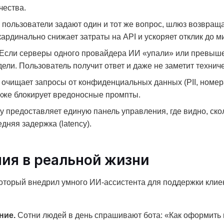
чества.
пользователи задают один и тот же вопрос, шлюз возвращае
кардинально снижает затраты на API и ускоряет отклик до м
Если серверы одного провайдера ИИ «упали» или превыше
ели. Пользователь получит ответ и даже не заметит техниче
чищает запросы от конфиденциальных данных (PII, номера к
акже блокирует вредоносные промпты.
y предоставляет единую панель управления, где видно, ско
дняя задержка (latency).
ия в реальной жизни
который внедрил умного ИИ-ассистента для поддержки клие
ние.
Сотни людей в день спрашивают бота: «Как оформить в