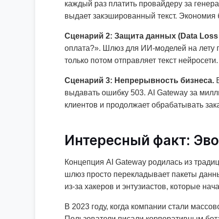
каждый раз платить провайдеру за генера
выдает закэшированный текст. Экономия
Сценарий 2: Защита данных (Data Loss 
оплата?». Шлюз для ИИ-моделей на лету
только потом отправляет текст нейросет
Сценарий 3: Непрерывность бизнеса.
В
выдавать ошибку 503. AI Gateway за милл
клиентов и продолжает обрабатывать зак
Интересный факт: Эв
Концепция AI Gateway родилась из тради
шлюз просто перекладывает пакеты данных
из-за хакеров и энтузиастов, которые на
В 2023 году, когда компании стали массо
Пользователи писали корпоративным бота