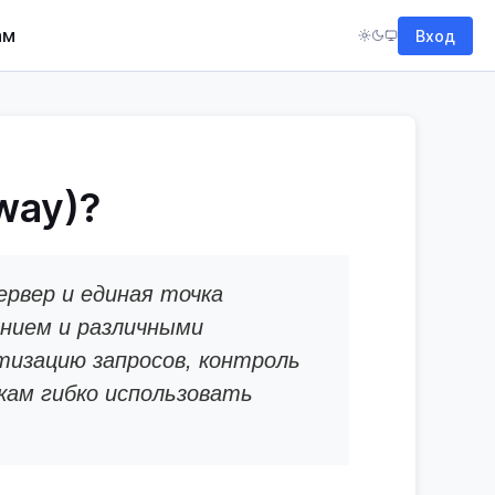
ам
Вход
way)?
рвер и единая точка
нием и различными
тизацию запросов, контроль
кам гибко использовать