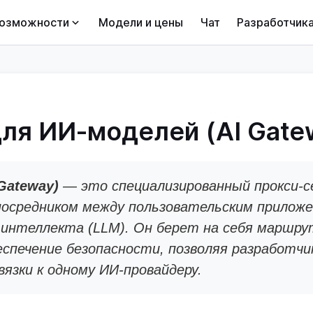
озможности
Модели и цены
Чат
Разработчик
для ИИ-моделей (AI Gate
Gateway)
— это специализированный прокси-се
посредником между пользовательским приложе
интеллекта (LLM). Он берет на себя маршру
еспечение безопасности, позволяя разработчи
язки к одному ИИ-провайдеру.