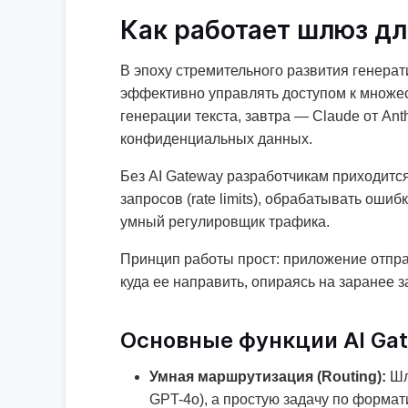
Как работает шлюз д
В эпоху стремительного развития генерат
эффективно управлять доступом к множе
генерации текста, завтра — Claude от An
конфиденциальных данных.
Без AI Gateway разработчикам приходитс
запросов (rate limits), обрабатывать оши
умный регулировщик трафика.
Принцип работы прост: приложение отправ
куда ее направить, опираясь на заранее 
Основные функции AI Ga
Умная маршрутизация (Routing):
Шл
GPT-4o), а простую задачу по формат