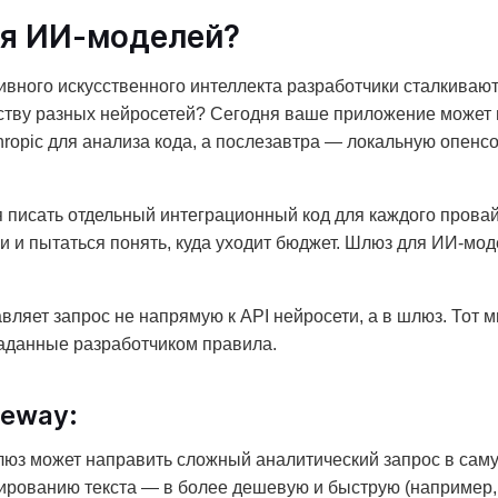
ля ИИ-моделей?
ивного искусственного интеллекта разработчики сталкивают
ству разных нейросетей? Сегодня ваше приложение может 
thropic для анализа кода, а послезавтра — локальную опен
я писать отдельный интеграционный код для каждого прова
бки и пытаться понять, куда уходит бюджет. Шлюз для ИИ-мо
ляет запрос не напрямую к API нейросети, а в шлюз. Тот м
заданные разработчиком правила.
teway:
юз может направить сложный аналитический запрос в саму
ированию текста — в более дешевую и быструю (например, 