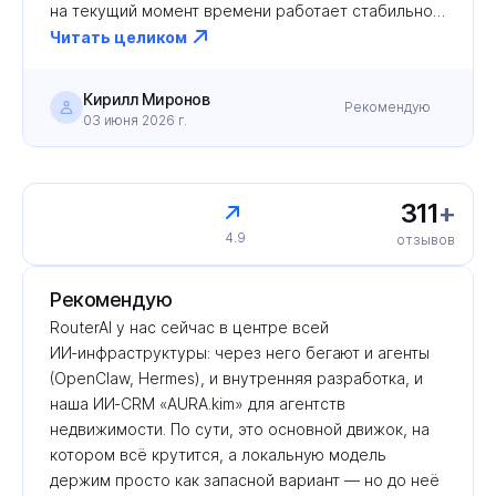
на текущий момент времени работает стабильно. 
Проблем с пополнением счета нет. Можно гибко 
Читать целиком
настраивать работу с ключами в т.ч. и для 
коллективной работы. Впечатление о сервисе 
Кирилл Миронов
Рекомендую
положительное.
03 июня 2026 г.
311
+
4.9
отзывов
Рекомендую
RouterAI у нас сейчас в центре всей 
ИИ‑инфраструктуры: через него бегают и агенты 
(OpenClaw, Hermes), и внутренняя разработка, и 
наша ИИ‑CRM «AURA.kim» для агентств 
недвижимости. По сути, это основной движок, на 
котором всё крутится, а локальную модель 
держим просто как запасной вариант — но до неё 