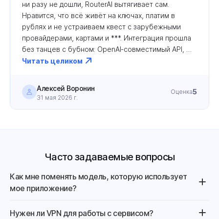
ни разу не дошли, RouterAI вытягивает сам. 
Нравится, что всё живёт на ключах, платим в 
рублях и не устраиваем квест с зарубежными 
провайдерами, картами и ***. Интеграция прошла 
без танцев с бубном: OpenAI‑совместимый API, 
внятные настройки, отдельные ключи под разные 
Читать целиком
проекты и учет расходов и быстрое появление 
новых моделей. Список моделей прям радует: 
Алексей Воронин
5
Оценка
видно, что ребята следят за актуальностью, в 
31 мая 2026 г.
отличие от части конкурентов. Свежие релизы 
подвозят быстро — тестируем их вместе со всем 
миром, не трогая инфраструктуру (Opus 4.8 в день 
релиза). Из минусов, вернее, дружеской 
рекомендации — сервис реально сильный, но на 
Часто задаваемые вопросы
фоне общего шума вокруг ИИ‑провайдеров его не 
просто сразу найти. Мы до RouterAI добрались 
Как мне поменять модель, которую использует
только после серии экспериментов с другими 
мое приложение?
решениями, зато когда разобрались и встроили в 
свои процессы, он прочно занял место 
Нужен ли VPN для работы с сервисом?
«центрального узла» для всех задач с LLM.