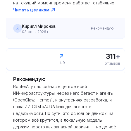
на текущий момент времени работает стабильно. 
Проблем с пополнением счета нет. Можно гибко 
Читать целиком
настраивать работу с ключами в т.ч. и для 
коллективной работы. Впечатление о сервисе 
Кирилл Миронов
Рекомендую
положительное.
03 июня 2026 г.
311
+
4.9
отзывов
Рекомендую
RouterAI у нас сейчас в центре всей 
ИИ‑инфраструктуры: через него бегают и агенты 
(OpenClaw, Hermes), и внутренняя разработка, и 
наша ИИ‑CRM «AURA.kim» для агентств 
недвижимости. По сути, это основной движок, на 
котором всё крутится, а локальную модель 
держим просто как запасной вариант — но до неё 