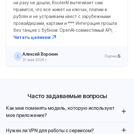
ни разу не дошли, RouterAI вытягивает сам. 
Нравится, что всё живёт на ключах, платим в 
рублях и не устраиваем квест с зарубежными 
провайдерами, картами и ***. Интеграция прошла 
без танцев с бубном: OpenAI‑совместимый API, 
внятные настройки, отдельные ключи под разные 
Читать целиком
проекты и учет расходов и быстрое появление 
новых моделей. Список моделей прям радует: 
Алексей Воронин
5
Оценка
видно, что ребята следят за актуальностью, в 
31 мая 2026 г.
отличие от части конкурентов. Свежие релизы 
подвозят быстро — тестируем их вместе со всем 
миром, не трогая инфраструктуру (Opus 4.8 в день 
релиза). Из минусов, вернее, дружеской 
рекомендации — сервис реально сильный, но на 
Часто задаваемые вопросы
фоне общего шума вокруг ИИ‑провайдеров его не 
просто сразу найти. Мы до RouterAI добрались 
Как мне поменять модель, которую использует
только после серии экспериментов с другими 
мое приложение?
решениями, зато когда разобрались и встроили в 
свои процессы, он прочно занял место 
Нужен ли VPN для работы с сервисом?
«центрального узла» для всех задач с LLM.