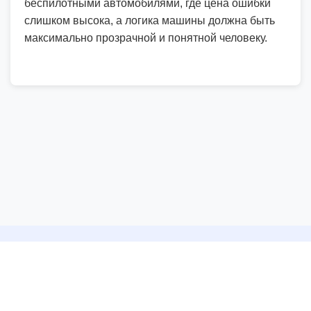
беспилотными автомобилями, где цена ошибки
слишком высока, а логика машины должна быть
максимально прозрачной и понятной человеку.
©
2026
ООО Интер
Пользовательское соглашение
Политика конфиденциальности
Глоссарий