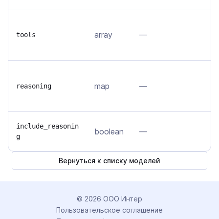
С
array
—
(
tools
м
Н
map
—
м
reasoning
у
В
include_reasonin
boolean
—
g
ц
Вернуться к списку моделей
©
2026
ООО Интер
Пользовательское соглашение