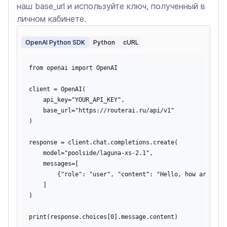
наш base_url и используйте ключ, полученный в
личном кабинете.
OpenAI Python SDK
Python
cURL
from openai import OpenAI

client = OpenAI(

    api_key="YOUR_API_KEY",

    base_url="https://routerai.ru/api/v1"

)

response = client.chat.completions.create(

    model="poolside/laguna-xs-2.1",

    messages=[

        {"role": "user", "content": "Hello, how are you?
    ]

)
