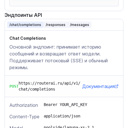
Эндпоинты API
/chat/completions
/responses
/messages
Chat Completions
Основной эндпоинт: принимает историю
сообщений и возвращает ответ модели.
Поддерживает потоковый (SSE) и обычный
режимы.
https://routerai.ru/api/v1/
Документация
POST
chat/completions
Authorization
Bearer YOUR_API_KEY
Content-Type
application/json
poolside/laguna-xs-2.1