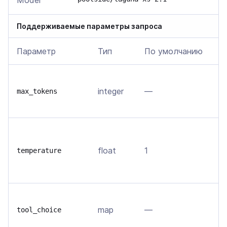
Model
Поддерживаемые параметры запроса
Параметр
Тип
По умолчанию
О
В
integer
—
т
max_tokens
м
В
о
float
1
temperature
т
в
У
map
—
(
tool_choice
е