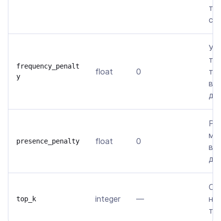
ток
су
Уп
то
frequency_penalt
float
0
тог
y
вс
да
Ре
мо
float
0
presence_penalty
вс
да
Ог
integer
—
на
top_k
то