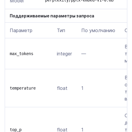
Model
perplexity/pplx-embed-v1-0.6B
Поддерживаемые параметры запроса
Параметр
Тип
По умолчанию
Оп
Ве
integer
—
то
max_tokens
мо
Вл
от
float
1
temperature
те
вы
Ог
до
float
1
то
top_p