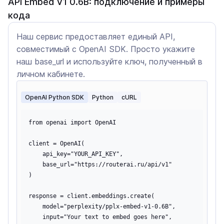
API Embed V1 0.6B: подключение и примеры
кода
Наш сервис предоставляет единый API,
совместимый с OpenAI SDK. Просто укажите
наш base_url и используйте ключ, полученный в
личном кабинете.
OpenAI Python SDK
Python
cURL
from openai import OpenAI

client = OpenAI(

    api_key="YOUR_API_KEY",

    base_url="https://routerai.ru/api/v1"

)

response = client.embeddings.create(

    model="perplexity/pplx-embed-v1-0.6B",

    input="Your text to embed goes here",
