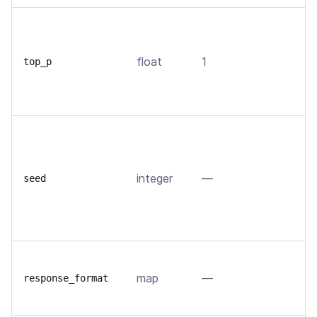
О
д
float
1
т
top_p
т
с
Е
в
д
integer
—
seed
п
s
д
З
map
—
о
response_format
ф