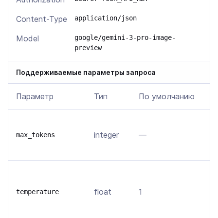
Content-Type
application/json
Model
google/gemini-3-pro-image-
preview
Поддерживаемые параметры запроса
Параметр
Тип
По умолчанию
О
В
integer
—
т
max_tokens
м
В
о
float
1
temperature
т
в