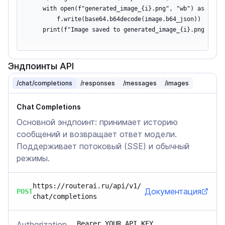
    with open(f"generated_image_{i}.png", "wb") as f:

        f.write(base64.b64decode(image.b64_json))

Эндпоинты API
/chat/completions
/responses
/messages
/images
Chat Completions
Основной эндпоинт: принимает историю
сообщений и возвращает ответ модели.
Поддерживает потоковый (SSE) и обычный
режимы.
https://routerai.ru/api/v1/
Документация
POST
chat/completions
Authorization
Bearer YOUR_API_KEY