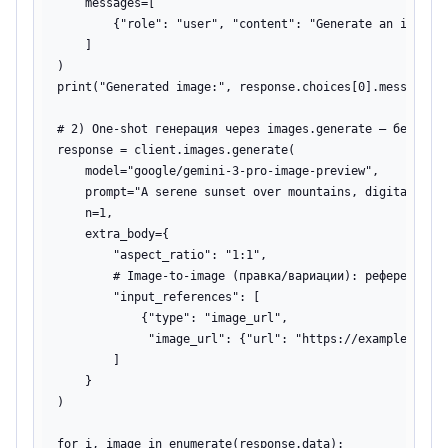
    messages=[

        {"role": "user", "content": "Generate an image o
    ]

)

print("Generated image:", response.choices[0].message.co
# 2) One-shot генерация через images.generate — без конт
response = client.images.generate(

    model="google/gemini-3-pro-image-preview",

    prompt="A serene sunset over mountains, digital art"
    n=1,

    extra_body={

        "aspect_ratio": "1:1",

        # Image-to-image (правка/вариации): референсы — 
        "input_references": [

            {"type": "image_url",

             "image_url": {"url": "https://example.com/r
        ]

    }

)

for i, image in enumerate(response.data):
