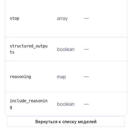
Н
г
array
—
stop
в
у
П
structured_outpu
boolean
—
ts
J
Н
map
—
м
reasoning
у
В
include_reasonin
boolean
—
g
ц
Вернуться к списку моделей