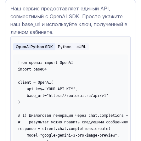
Наш сервис предоставляет единый API,
совместимый с OpenAI SDK. Просто укажите
наш base_url и используйте ключ, полученный в
личном кабинете.
OpenAI Python SDK
Python
cURL
from openai import OpenAI

import base64

client = OpenAI(

    api_key="YOUR_API_KEY",

    base_url="https://routerai.ru/api/v1"

)

# 1) Диалоговая генерация через chat.completions — с кон
#    результат можно править следующими сообщениями

response = client.chat.completions.create(

    model="google/gemini-3-pro-image-preview",
