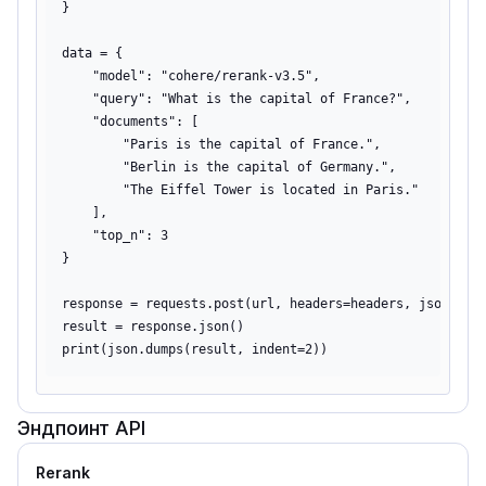
}

data = {

    "model": "cohere/rerank-v3.5",

    "query": "What is the capital of France?",

    "documents": [

        "Paris is the capital of France.",

        "Berlin is the capital of Germany.",

        "The Eiffel Tower is located in Paris."

    ],

    "top_n": 3

}

response = requests.post(url, headers=headers, json=data
result = response.json()

Эндпоинт API
Rerank