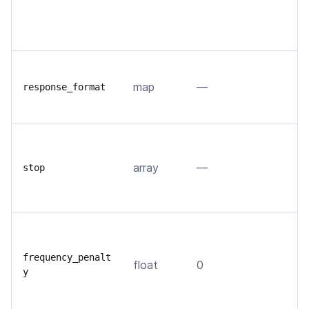
s
д
З
map
—
о
response_format
ф
Н
г
array
—
stop
в
у
У
т
frequency_penalt
float
0
т
y
в
д