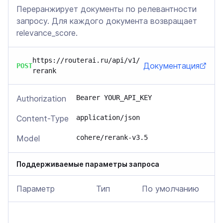
Переранжирует документы по релевантности
запросу. Для каждого документа возвращает
relevance_score.
https://routerai.ru/api/v1/
Документация
POST
rerank
Authorization
Bearer YOUR_API_KEY
Content-Type
application/json
Model
cohere/rerank-v3.5
Поддерживаемые параметры запроса
Параметр
Тип
По умолчанию
О
В