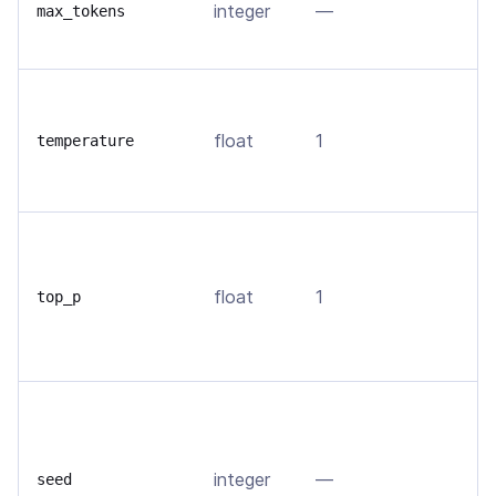
integer
—
т
max_tokens
м
В
о
float
1
temperature
т
в
О
д
float
1
т
top_p
т
с
Е
в
д
integer
—
seed
п