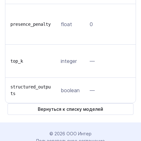
Р
м
float
0
presence_penalty
в
д
О
integer
—
н
top_k
т
П
structured_outpu
boolean
—
ts
J
Вернуться к списку моделей
©
2026
ООО Интер
Пользовательское соглашение